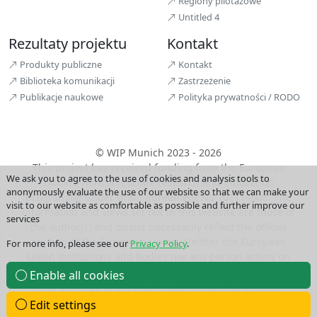
Regiony pilotażowe
Untitled 4
Rezultaty projektu
Kontakt
Produkty publiczne
Kontakt
Biblioteka komunikacji
Zastrzeżenie
Publikacje naukowe
Polityka prywatności / RODO
© WIP Munich 2023 - 2026
This project has received funding from the European
We ask you to agree to the use of cookies and analysis tools to
Union’s Horizon Europe research and innovation
anonymously evaluate the use of our website so that we can make your
programme under grant agreement No 101114608. The
visit to our website as comfortable as possible and further improve our
information and views set out in this website are those of
services
the author(s) and do not necessarily reflect the official
opinion of the European Union. Neither the European
For more info, please see our
Privacy Policy
.
Union institutions and bodies nor any person acting on
their behalf may be held responsible for the use which
Enable all cookies
may be made of the information contained therein.
Edit settings