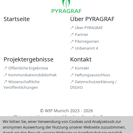
Startseite
Über PYRAGRAF
Über PYRAGRAF
Partner
Pilotregionen
Unbenannt 4
Projektergebnisse
Kontakt
Öffentliche Ergebnisse
Kontakt
Kommunikationsbibliothek
Haftungsausschluss
Wissenschaftliche
Datenschutzerklärung /
Veröffentlichungen
DSGVO
© WIP Munich 2023 - 2026
This project has received funding from the European
Wir bitten Sie, einer Verwendung von Cookies und Analysetools zur
Union’s Horizon Europe research and innovation
anonymen Auswertung der Nutzung unserer Webseite zuzustimmen,
programme under grant agreement No 101114608. The
damit wir den Besuch unserer Webseite so komfortabel wie möglich