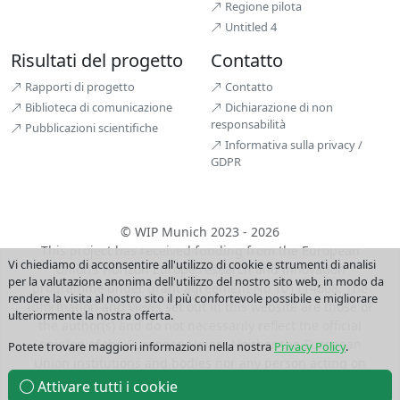
Regione pilota
Untitled 4
Risultati del progetto
Contatto
Rapporti di progetto
Contatto
Biblioteca di comunicazione
Dichiarazione di non
responsabilità
Pubblicazioni scientifiche
Informativa sulla privacy /
GDPR
© WIP Munich 2023 - 2026
This project has received funding from the European
Vi chiediamo di acconsentire all'utilizzo di cookie e strumenti di analisi
Union’s Horizon Europe research and innovation
per la valutazione anonima dell'utilizzo del nostro sito web, in modo da
programme under grant agreement No 101114608. The
rendere la visita al nostro sito il più confortevole possibile e migliorare
information and views set out in this website are those of
ulteriormente la nostra offerta.
the author(s) and do not necessarily reflect the official
opinion of the European Union. Neither the European
Potete trovare maggiori informazioni nella nostra
Privacy Policy
.
Union institutions and bodies nor any person acting on
their behalf may be held responsible for the use which
Attivare tutti i cookie